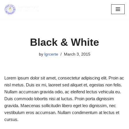
Skip
to
content
Black & White
by
lgrcerte
March 3, 2015
Lorem ipsum dolor sit amet, consectetur adipiscing elit. Proin ac
nisl metus. Duis ex mi, laoreet sed aliquet et, egestas non felis.
Nullam accumsan gravida odio, ac eleifend lectus vehicula eu.
Duis commodo lobortis nisi at luctus. Proin porta dignissim
gravida. Maecenas sollicitudin libero eget leo dignissim, nec
vestibulum eros accumsan. Nullam condimentum at lectus et
cursus.