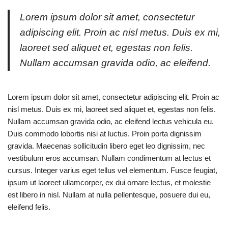
Lorem ipsum dolor sit amet, consectetur
adipiscing elit. Proin ac nisl metus. Duis ex mi,
laoreet sed aliquet et, egestas non felis.
Nullam accumsan gravida odio, ac eleifend.
Lorem ipsum dolor sit amet, consectetur adipiscing elit. Proin ac
nisl metus. Duis ex mi, laoreet sed aliquet et, egestas non felis.
Nullam accumsan gravida odio, ac eleifend lectus vehicula eu.
Duis commodo lobortis nisi at luctus. Proin porta dignissim
gravida. Maecenas sollicitudin libero eget leo dignissim, nec
vestibulum eros accumsan. Nullam condimentum at lectus et
cursus. Integer varius eget tellus vel elementum. Fusce feugiat,
ipsum ut laoreet ullamcorper, ex dui ornare lectus, et molestie
est libero in nisl. Nullam at nulla pellentesque, posuere dui eu,
eleifend felis.